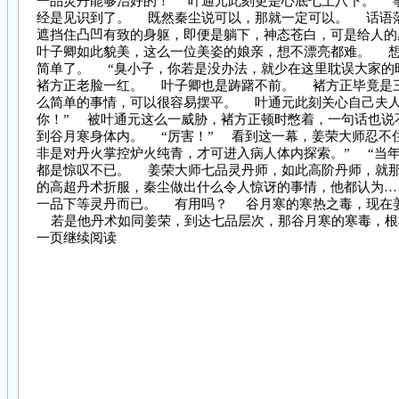
一品灵丹能够治好的！ 叶通元此刻更是心底七上八下。 
经是见识到了。 既然秦尘说可以，那就一定可以。 话语
遮挡住凸凹有致的身躯，即便是躺下，神态苍白，可是给人
叶子卿如此貌美，这么一位美姿的娘亲，想不漂亮都难。 想
简单了。 “臭小子，你若是没办法，就少在这里耽误大家的时
褚方正老脸一红。 叶子卿也是踌躇不前。 褚方正毕竟是
么简单的事情，可以很容易摆平。 叶通元此刻关心自己夫人
你！” 被叶通元这么一威胁，褚方正顿时憋着，一句话也
到谷月寒身体内。 “厉害！” 看到这一幕，姜荣大师忍不
非是对丹火掌控炉火纯青，才可进入病人体内探索。” “当
都是惊叹不已。 姜荣大师七品灵丹师，如此高阶丹师，就
的高超丹术折服，秦尘做出什么令人惊讶的事情，他都认为
一品下等灵丹而已。 有用吗？ 谷月寒的寒热之毒，现在
若是他丹术如同姜荣，到达七品层次，那谷月寒的寒毒，根本不
一页继续阅读