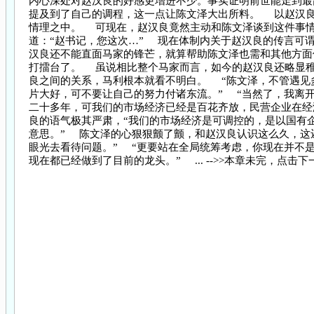
内心深处对赵汉良的好感更增进不少。事实证明前世能走到最
提及到了自己的调程，这一点让陈文泽大出所料。 以赵汉
情理之中。 可现在，赵汉良竟然主动和陈文泽谈到这件事情
道：“赵书记，您这次…” 现在体制内关于赵汉良的传言可
汉良还不能直面马家的锋芒，就算帮助陈文泽也需和其他方面
打擂台了。 虽说相比整个马家而言，如今的赵汉良还略显稚
良之间的关系，马利根本就看不明白。 “陈文泽，不管遇见
片大好，可不要让自己的努力付诸东流。” “当然了，我离
二十多年，可我们的市场经济已经是百花齐放，民营企业在经
良的语气极其严肃，“我们的市场经济是可调控的，是以国有
意思。” 陈文泽的心狠狠颤了颤，和赵汉良认识这么久，这
眼光去看待问题。” “更要站在全局统筹考虑，你现在并不
现在都已经做到了目前的龙头。” ... -->>本章未完，点击