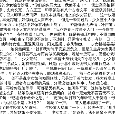
磕头。 此次声响重如春雷。 儒士沉声道：“别忘了！这一线生机
的少女嗓音沙哑，“你们的狗屁大道，我偏不走！” 儒士高高抬起
，丈余长宽，方方正正，印章篆刻有八个古老文字，有些极其鲜红
随，巨大印章从天而降，砸在本就跪在地上的少女背脊。 这一枚蕴
，再无踪迹，好似雨点大雷声小。 但是一瞬间过后，少女整个人像
尽全力，五指指甲好像在地面上刻字。 齐静春面无表情，冷声道：
去那股令人窒息的磅礴威严，“我齐静春不过是圣人门下一介腐儒
碾碎？” 齐静春叹了口气，“你在此地，确是被镇压拘押，不得自
取另一种自由？只要你不逾矩，不违制，只需恪守礼节，有朝一日，
他和婢女稚圭重返泥瓶巷，阳光温暖，春风和煦。 少女摇摇晃晃
去。 她突然问道：“就算我对陈平安忘恩负义，但是先生身为出类
不过尔尔？这何尝不是与商贾做买卖无异，若是奇货可居，便精心栽
自强不息。” 少女茫然。 当中年儒士身影消失在小巷尽头，少女
拧了拧眉头，她有些犯迷糊。只是由于那个该死读书人的道行崩坏，
也就懒得去斤斤计较了。 当她推开院门后，一条粗看不起眼的四脚
里，年轻道人端坐在桌旁，眼观鼻鼻观心。 前不久还是将死之人
庞。 倒不是说少女如何倾国倾城，只是过于英气勃发，很大程度
的时候，后者有些难得的局促，分明没做任何坏事，却有些心虚。 
帽，再给你洗脸等等，可都是另有其人，他叫陈平安，这栋破败宅子
是这么多，姑娘你如果还有什么想问的，贫道一定知无不言言无不尽
了句：“感谢道长救命之恩。” 更加心里打鼓的年轻道人干笑道：“
道：“姑娘也不是，对吧？” 她嗯了一声。 道人也跟着嗯了一声。
瞥了眼年轻道人的道冠。 年轻道人犹豫了一下，壮起胆子道：“那
地方，希望姑娘不要怪罪。” 少女笑道：“陆道长，我不是蛮不讲理