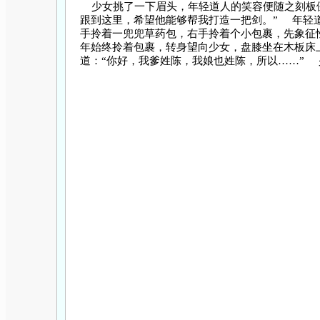
少女挑了一下眉头，年轻道人的笑容便随之刻板僵
跟到这里，希望他能够帮我打造一把剑。” 年轻
手拎着一兜兜草药包，右手拎着个小包裹，先象征
年始终拎着包裹，转身望向少女，盘膝坐在木板床
道：“你好，我爹姓陈，我娘也姓陈，所以……” 