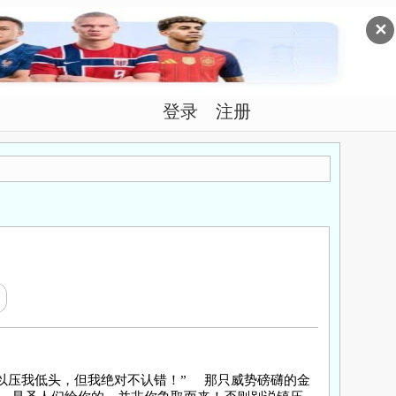
✕
登录
注册
以压我低头，但我绝对不认错！” 那只威势磅礴的金