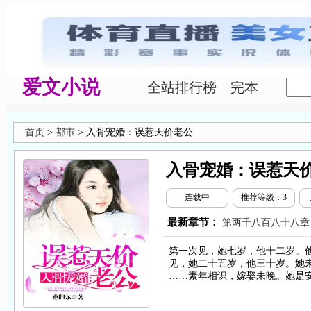
爱文小说
全站排行榜
完本
首页
>
都市
> 入骨宠婚：误惹天价老公
入骨宠婚：误惹天
连载中
推荐等级：3
最新章节：
第两千八百八十八
第一次见，她七岁，他十二岁。
见，她二十五岁，他三十岁。她
……素年相识，嫁娶未晚。她是