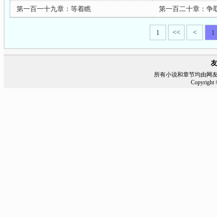
第一百一十九章：等着瞧
第一百二十章：争
1
<<
<
1
所有小说和章节均由网
Copyrigh